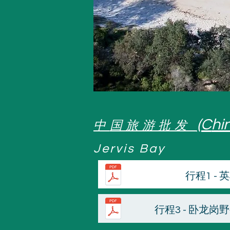
(C
hi
中
国旅游批发
Jervis Bay
行程1 -
行程3 - 卧龙