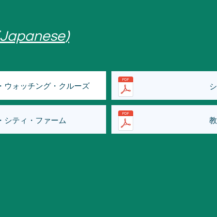
(J
)
apanese
・ウォッチング・クルーズ
シ
・シティ・ファーム
教