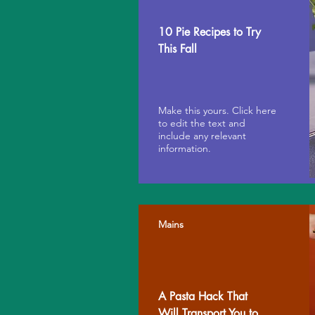
10 Pie Recipes to Try
This Fall
Make this yours. Click here
to edit the text and
include any relevant
information.
Mains
A Pasta Hack That
Will Transport You to