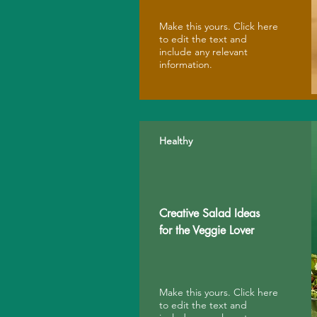
Make this yours. Click here
to edit the text and
include any relevant
information.
Healthy
Creative Salad Ideas
for the Veggie Lover
Make this yours. Click here
to edit the text and