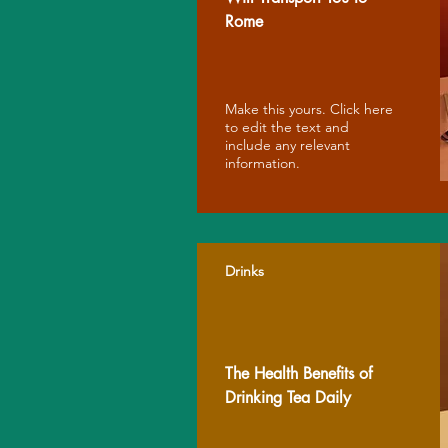
Rome
Make this yours. Click here
to edit the text and
include any relevant
information.
Drinks
The Health Benefits of
Drinking Tea Daily