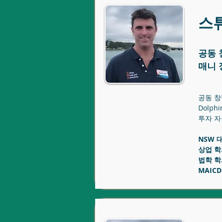
스
공동 
매니 
공동 창
Dolph
투자 자
NSW 
상업 학
법학 학
MAICD