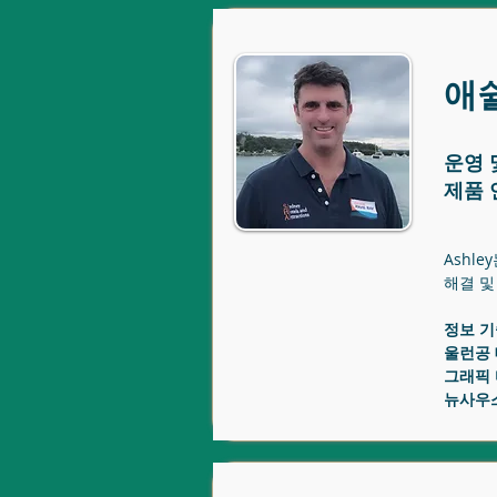
애
운영 
제품 
Ashl
해결 및
정보 기
울런공
그래픽
뉴사우