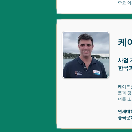
주요 아
케
사업 
한국과
케이트는
품과 경
너를 소
연세대
중국문학