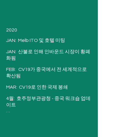
2020

JAN:  Melb ITO 및 호텔 미팅

JAN:  산불로 인해 인바운드 시장이 황폐
화됨

FEB:   CV19가 중국에서 전 세계적으로 
확산됨

MAR:  CV19로 인한 국제 봉쇄

4월:  호주정부관광청 - 중국 워크숍 업데
이트

4월:  호주정부관광청 - 한국 업데이트 

4월:  DJB는 ASP 교육을 위해 TA가 전 세
계적으로 출시한 새로운 대상 및 어트랙