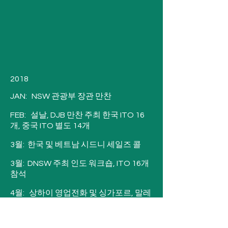
제 발전 논의 

JUL:   일본 최고의 당일 여행사 숙박 저비
APR:   호주 관광 교류 퍼스

스베이 연수

5월:   해외영업사원 중국(쿤밍,상하이,베
JUL:   TA 중화권 웹 세미나:_11100000-
0000-0000-0000-00000000011 1_ 285
이징) 대만,베트남(하노이,호치민)

명의 에이전트가 시청했습니다.

5월:   DNSW 일본 워크숍 2일, 19대원
8월:  TA SE 아시아 웹 세미나:  246명의 
_11100000-0000-0000-0000-000000 
2018

000111_

상담원이 시청함_11100000-0000-
0000-0000-000000 000111_

JAN:   NSW 관광부 장관 만찬 

JUN:   DNSW -Tourism Australia 6개국
의 Vivid famils

8월:  TA 일본 및 한국 웹 세미나 

FEB:   설날, DJB 만찬 주최 한국 ITO 16
개, 중국 ITO 별도 14개

JUN:   대한민국 서울 최대 소비자 무역 
8월:  일본 시장을 위한 추가 대상 비디오 
박람회_11100000-0000-0000-0000-
제작

3월:  한국 및 베트남 시드니 세일즈 콜

00000000011 1_ 3일간 소매 참석자 
SEP:   3일 가상 일본 온라인 도매업체 회
3월:  DNSW 주최 인도 워크숍, ITO 16개 
90,000명 및 추가 영업 전화 

의 -_11100000-0000-0000-0000-
참석

JUN:   중국(샤만, 상하이) 베트남 및 대만
0000000001 11_ 58개 기관이 만났습니
_11100000-0000-0000-0000-
4월:   상하이 영업전화 및 싱가포르, 말레
다.

00000000 0111_

이시아 - 9일 -_11100000-0000-0000-
SEP:   DNSW 뉴질랜드 라이브 웨비
0000-00000 0000111_ 39개 대리점

JUL:    시드니 재팬 이토 세일즈콜 및 프
나:_11100000-0000-0000-0000-