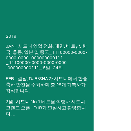
션 교육 뷰의 제작을 시작합니다.

5월:  호주정부관광청 - SE 아시아 업데이
트

5월:  관광 방향에 관한 DNSW 원탁 회의 

2019

5월:  호주 관광 교류 Melb- 취소됨

JAN:   시드니 영업 전화, 대만, 베트남, 한
국, 홍콩, 일본 및 중국_11100000-0000-
5월:  인도의 DNSW 업데이트 

0000-0000- 000000000111_ 
_11100000-0000-0000-0000 
5월:  DNSW 웨비나, 새로운 디지털 트렌
-000000000111_ 5일   24회

드, 새로운 시장

FEB:   설날, DJB/SHA가 시드니에서 한중 
6월:  DNSW 식품 및 와인 가상 웹 세미나 
축하 만찬을 주최하며 총 28개 기획사가 
- 중국 홍콩 및 대만

참석합니다.

6월:  Phoenix TV 인터뷰 - 중국 및 대만 
3월:  시드니 No.1 베트남 여행사 시드니 
생중계

그랜드 오픈 - DJB가 연설하고 환영합니
다.

JUL:   DNSW SE Asia 가상 교육 - 상담원 
127명_11100000-0000-0000-0000-
3월:  DJB/SHA 파트너 워크숍, 동향 및 국
000000 000111_
